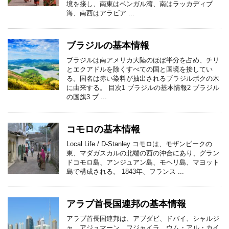
境を接し、南東はベンガル湾、南はラッカディブ
海、南西はアラビア ...
ブラジルの基本情報
ブラジルは南アメリカ大陸のほぼ半分を占め、チリ
とエクアドルを除くすべての国と国境を接してい
る。国名は赤い染料が抽出されるブラジルボクの木
に由来する。 目次1 ブラジルの基本情報2 ブラジル
の国旗3 ブ ...
コモロの基本情報
Local Life / D-Stanley コモロは、モザンビークの
東、マダガスカルの北端の西の沖合にあり、グラン
ドコモロ島、アンジュアン島、モヘリ島、マヨット
島で構成される。 1843年、フランス ...
アラブ首長国連邦の基本情報
アラブ首長国連邦は、アブダビ、ドバイ、シャルジ
ャ、アジュマーン、フジャイラ、ウム・アル・カイ