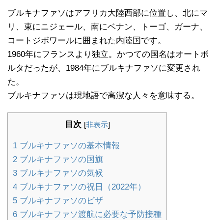
ブルキナファソはアフリカ大陸西部に位置し、北にマ
リ、東にニジェール、南にベナン、トーゴ、ガーナ、
コートジボワールに囲まれた内陸国です。
1960年にフランスより独立。かつての国名はオートボ
ルタだったが、1984年にブルキナファソに変更され
た。
ブルキナファソは現地語で高潔な人々を意味する。
目次
[
非表示
]
1
ブルキナファソの基本情報
2
ブルキナファソの国旗
3
ブルキナファソの気候
4
ブルキナファソの祝日（2022年）
5
ブルキナファソのビザ
6
ブルキナファソ渡航に必要な予防接種