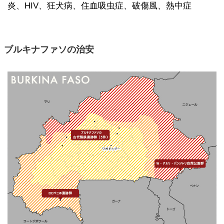
炎、HIV、狂犬病、住血吸虫症、破傷風、熱中症
ブルキナファソの治安