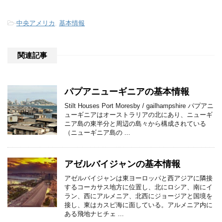
-
中央アメリカ
,
基本情報
関連記事
パプアニューギニアの基本情報
Stilt Houses Port Moresby / gailhampshire パプアニ
ューギニアはオーストラリアの北にあり、ニューギ
ニア島の東半分と周辺の島々から構成されている
（ニューギニア島の ...
アゼルバイジャンの基本情報
アゼルバイジャンは東ヨーロッパと西アジアに隣接
するコーカサス地方に位置し、北にロシア、南にイ
ラン、西にアルメニア、北西にジョージアと国境を
接し、東はカスピ海に面している。アルメニア内に
ある飛地ナヒチェ ...