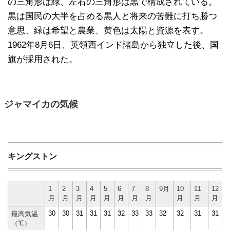
の三角形は緑、左右の三角形は黒で構成されている。
黒は国民の大半を占める黒人と将来の苦難に打ち勝つ
意思、緑は希望と農業、黄色は太陽と資源を表す。
1962年8月6日、英領西インド諸島から独立した後、国
旗が採用された。
ジャマイカの気候
キングストン
1
2
3
4
5
6
7
8
9月
10
11
12
月
月
月
月
月
月
月
月
月
月
月
30
30
31
31
31
32
33
33
32
32
31
31
最高気温
（℃）