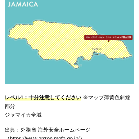
レベル1：十分注意してください
※マップ薄黄色斜線
部分
ジャマイカ全域
出典：外務省 海外安全ホームページ
（https://www.anzen.mofa.go.jp/）