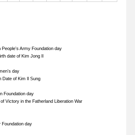
le's Army Foundation day
te of Kim Jong Il
en's day
e of Kim Il Sung
 Foundation day
ry in the Fatherland Liberation War
undation day