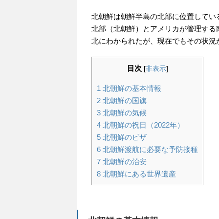
北朝鮮は朝鮮半島の北部に位置してい
北部（北朝鮮）とアメリカが管理する
北にわかられたが、現在でもその状況
目次
[
非表示
]
1
北朝鮮の基本情報
2
北朝鮮の国旗
3
北朝鮮の気候
4
北朝鮮の祝日（2022年）
5
北朝鮮のビザ
6
北朝鮮渡航に必要な予防接種
7
北朝鮮の治安
8
北朝鮮にある世界遺産