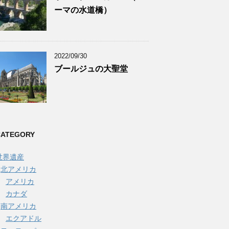
ーマの水道橋）
2022/09/30
ブールジュの大聖堂
CATEGORY
世界遺産
北アメリカ
アメリカ
カナダ
南アメリカ
エクアドル