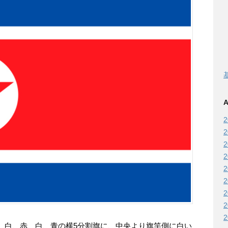
A
、白、赤、白、青の横5分割旗に、中央より旗竿側に白い