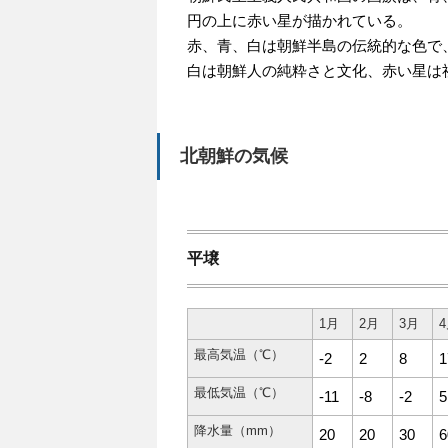
円の上に赤い星が描かれている。
赤、青、白は朝鮮半島の伝統的な色で
白は朝鮮人の純粋さと文化、赤い星は
北朝鮮の気候
平壌
1月
2月
3月
最高気温（℃）
-2
2
8
1
最低気温（℃）
-11
-8
-2
5
降水量（mm）
20
20
30
6