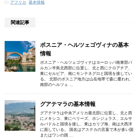
-
アフリカ
,
基本情報
関連記事
ボスニア・ヘルツェゴヴィナの基本
情報
ボスニア・ヘルツェゴヴィナはヨーロッパ南東部バ
ルカン半島北西部に位置し、北と西にクロアチア、
東にセルビア、南にモンテネグロと国境を接してい
る。 北部のボスニア地方は山岳地帯で森に覆われ、
南部のヘルツェ ...
グアテマラの基本情報
グアテマラは中央アメリカ最北部に位置し、北と西
にメキシコ、東にベリーズ、ホンジュラス、エルサ
ルバドルと国境を接し、東はカリブ海、南は大西洋
に面している。 国名はアステカの言葉で木が多い国
またはワシの国 ...