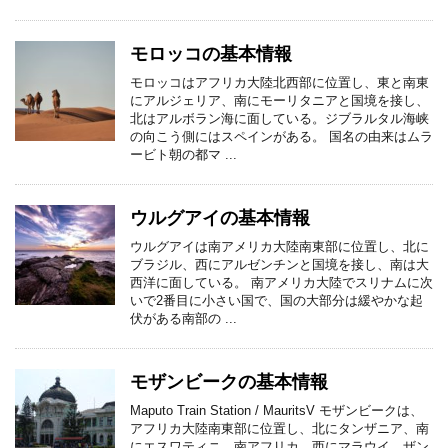
モロッコの基本情報
モロッコはアフリカ大陸北西部に位置し、東と南東
にアルジェリア、南にモーリタニアと国境を接し、
北はアルボラン海に面している。ジブラルタル海峡
の向こう側にはスペインがある。 国名の由来はムラ
ービト朝の都マ ...
ウルグアイの基本情報
ウルグアイは南アメリカ大陸南東部に位置し、北に
ブラジル、西にアルゼンチンと国境を接し、南は大
西洋に面している。 南アメリカ大陸でスリナムに次
いで2番目に小さい国で、国の大部分は緩やかな起
伏がある南部の ...
モザンビークの基本情報
Maputo Train Station / MauritsV モザンビークは、
アフリカ大陸南東部に位置し、北にタンザニア、南
にエスワティニ、南アフリカ、西にマラウイ、ザン