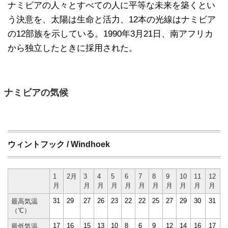
ナミビアの人々とすべての人に平等な未来を築くとい
う決意を、太陽は生命と活力、12本の光線はナミビア
の12部族を示している。1990年3月21日、南アフリカ
から独立したときに採用された。
ナミビアの気候
ウィントフック / Windhoek
1
2月
3
4
5
6
7
8
9
10
11
12
月
月
月
月
月
月
月
月
月
月
月
31
29
27
26
23
22
22
25
27
29
30
31
最高気温
（℃）
17
16
15
13
10
8
6
9
12
14
16
17
最低気温