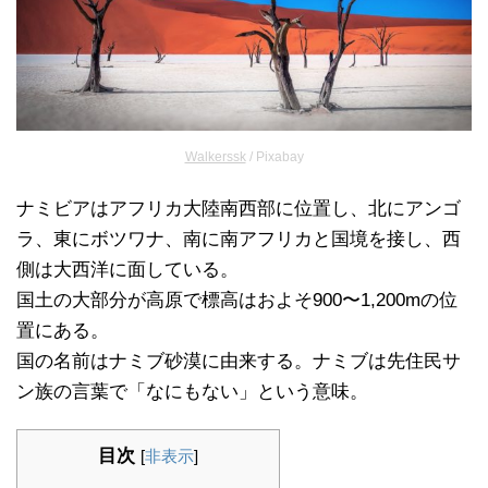
Walkerssk
/ Pixabay
ナミビアはアフリカ大陸南西部に位置し、北にアンゴ
ラ、東にボツワナ、南に南アフリカと国境を接し、西
側は大西洋に面している。
国土の大部分が高原で標高はおよそ900〜1,200mの位
置にある。
国の名前はナミブ砂漠に由来する。ナミブは先住民サ
ン族の言葉で「なにもない」という意味。
目次
[
非表示
]