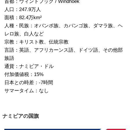
首都：ウィントフック / Windhoek
人口：247.9万人
面積：82.4万km²
人種・民族：オバンボ族、カバンゴ族、ダマラ族、ヘ
レロ族、白人など
宗教：キリスト教、伝統宗教
言語：英語、アフリカーンス語、ドイツ語、その他部
族語
通貨：ナミビア・ドル
付加価値税：15%
日本との時差：-7時間
サマータイム：なし
ナミビアの国旗