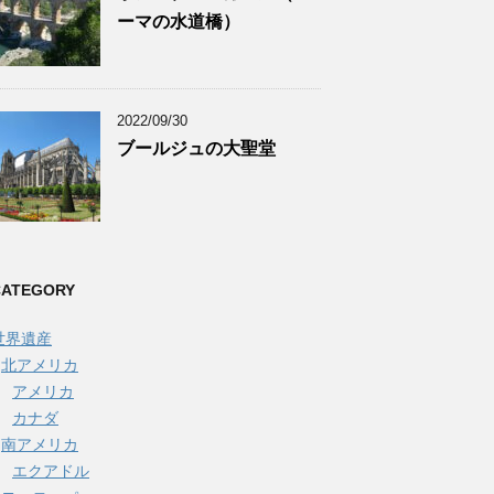
ーマの水道橋）
2022/09/30
ブールジュの大聖堂
CATEGORY
世界遺産
北アメリカ
アメリカ
カナダ
南アメリカ
エクアドル