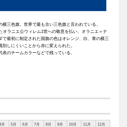
の横三色旗。世界で最も古い三色旗と言われている。
いたオラニエ公ウィレム1世への敬意を払い、オラニエ＝ナ
ダで最初に制定された国旗の色はオレンジ、白、青の横三
識別しにくいことから赤に変えられた。
代表のチームカラーなどで残っている。
4月
5月
6月
7月
8月
9月
10月
11月
12月