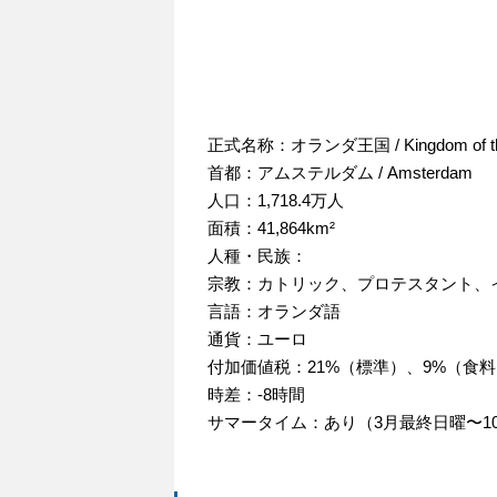
正式名称：オランダ王国 / Kingdom of the 
首都：アムステルダム / Amsterdam
人口：1,718.4万人
面積：41,864km²
人種・民族：
宗教：カトリック、プロテスタント、
言語：オランダ語
通貨：ユーロ
付加価値税：21%（標準）、9%（食
時差：-8時間
サマータイム：あり（3月最終日曜〜1