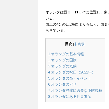
オランダは西ヨーロッパに位置し、東
いる。
国土の4分の1は海面よりも低く、国名も
らきている。
目次
[
非表示
]
1
オランダの基本情報
2
オランダの国旗
3
オランダの気候
4
オランダの祝日（2022年）
5
オランダの祭・イベント
6
オランダのビザ
7
オランダ渡航に必要な予防接種
8
オランダにある世界遺産